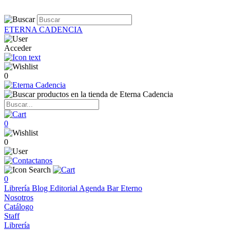
ETERNA CADENCIA
Acceder
0
0
0
0
Librería
Blog
Editorial
Agenda
Bar Eterno
Nosotros
Catálogo
Staff
Librería