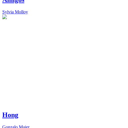
Sylvia Molloy
Hong
Gonzalo Maier