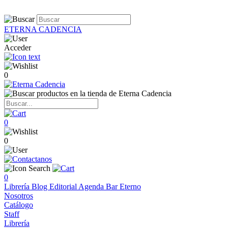
ETERNA CADENCIA
Acceder
0
0
0
0
Librería
Blog
Editorial
Agenda
Bar Eterno
Nosotros
Catálogo
Staff
Librería