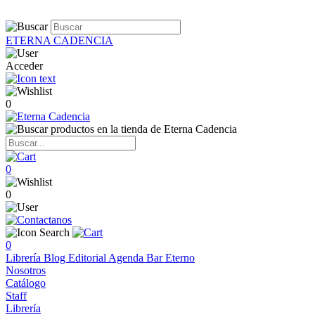
ETERNA CADENCIA
Acceder
0
0
0
0
Librería
Blog
Editorial
Agenda
Bar Eterno
Nosotros
Catálogo
Staff
Librería