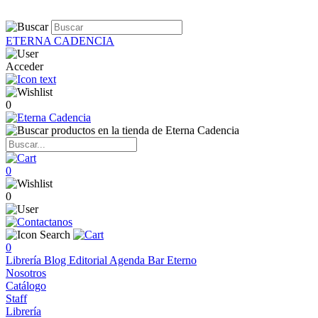
ETERNA CADENCIA
Acceder
0
0
0
0
Librería
Blog
Editorial
Agenda
Bar Eterno
Nosotros
Catálogo
Staff
Librería