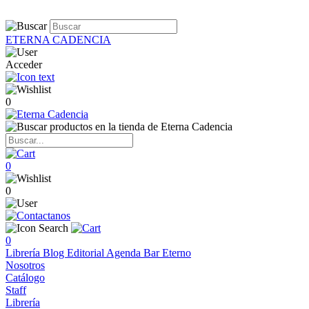
ETERNA CADENCIA
Acceder
0
0
0
0
Librería
Blog
Editorial
Agenda
Bar Eterno
Nosotros
Catálogo
Staff
Librería