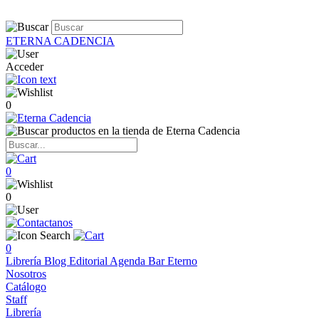
ETERNA CADENCIA
Acceder
0
0
0
0
Librería
Blog
Editorial
Agenda
Bar Eterno
Nosotros
Catálogo
Staff
Librería