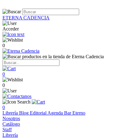
ETERNA CADENCIA
Acceder
0
0
0
0
Librería
Blog
Editorial
Agenda
Bar Eterno
Nosotros
Catálogo
Staff
Librería