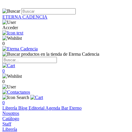
ETERNA CADENCIA
Acceder
0
0
0
0
Librería
Blog
Editorial
Agenda
Bar Eterno
Nosotros
Catálogo
Staff
Librería