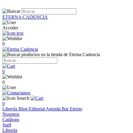
ETERNA CADENCIA
Acceder
0
0
0
0
Librería
Blog
Editorial
Agenda
Bar Eterno
Nosotros
Catálogo
Staff
Librería