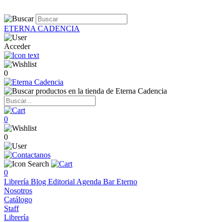
ETERNA CADENCIA
Acceder
0
0
0
0
Librería
Blog
Editorial
Agenda
Bar Eterno
Nosotros
Catálogo
Staff
Librería