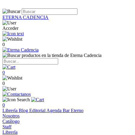
ETERNA CADENCIA
Acceder
0
0
0
0
Librería
Blog
Editorial
Agenda
Bar Eterno
Nosotros
Catálogo
Staff
Librería