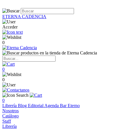
ETERNA CADENCIA
Acceder
0
0
0
0
Librería
Blog
Editorial
Agenda
Bar Eterno
Nosotros
Catálogo
Staff
Librería