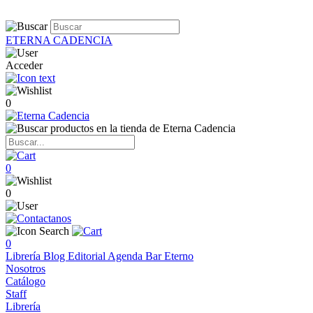
ETERNA CADENCIA
Acceder
0
0
0
0
Librería
Blog
Editorial
Agenda
Bar Eterno
Nosotros
Catálogo
Staff
Librería