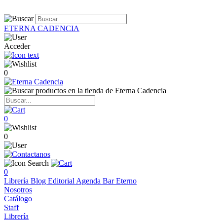
ETERNA CADENCIA
Acceder
0
0
0
0
Librería
Blog
Editorial
Agenda
Bar Eterno
Nosotros
Catálogo
Staff
Librería