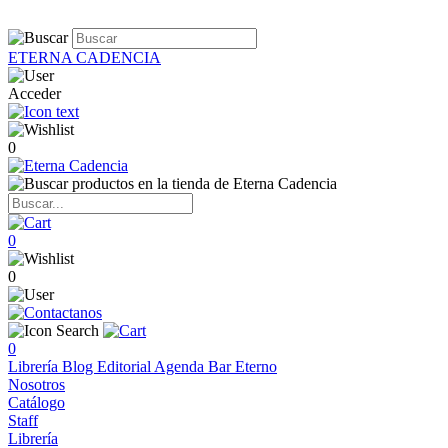
ETERNA CADENCIA
Acceder
0
0
0
0
Librería
Blog
Editorial
Agenda
Bar Eterno
Nosotros
Catálogo
Staff
Librería