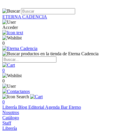
ETERNA CADENCIA
Acceder
0
0
0
0
Librería
Blog
Editorial
Agenda
Bar Eterno
Nosotros
Catálogo
Staff
Librería