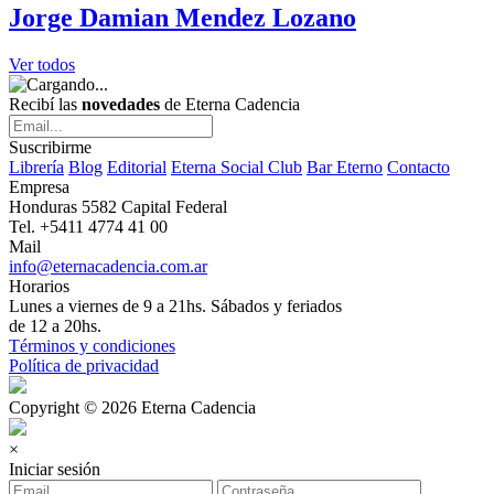
Jorge Damian Mendez Lozano
Ver todos
Recibí las
novedades
de Eterna Cadencia
Suscribirme
Librería
Blog
Editorial
Eterna Social Club
Bar Eterno
Contacto
Empresa
Honduras 5582 Capital Federal
Tel. +5411 4774 41 00
Mail
info@eternacadencia.com.ar
Horarios
Lunes a viernes de 9 a 21hs. Sábados y feriados
de 12 a 20hs.
Términos y condiciones
Política de privacidad
Copyright © 2026 Eterna Cadencia
×
Iniciar sesión