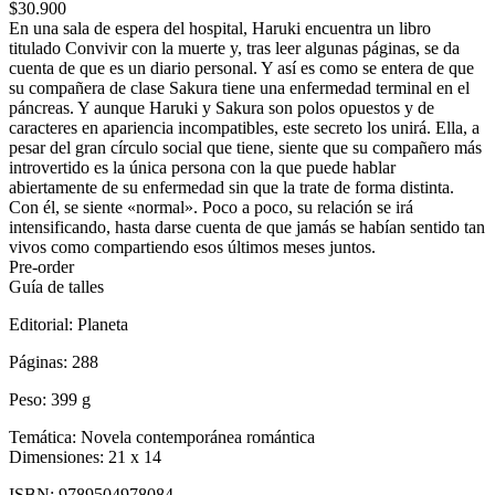
$30.900
En una sala de espera del hospital, Haruki encuentra un libro
titulado Convivir con la muerte y, tras leer algunas páginas, se da
cuenta de que es un diario personal. Y así es como se entera de que
su compañera de clase Sakura tiene una enfermedad terminal en el
páncreas. Y aunque Haruki y Sakura son polos opuestos y de
caracteres en apariencia incompatibles, este secreto los unirá. Ella, a
pesar del gran círculo social que tiene, siente que su compañero más
introvertido es la única persona con la que puede hablar
abiertamente de su enfermedad sin que la trate de forma distinta.
Con él, se siente «normal». Poco a poco, su relación se irá
intensificando, hasta darse cuenta de que jamás se habían sentido tan
vivos como compartiendo esos últimos meses juntos.
Pre-order
Guía de talles
Editorial:
Planeta
Páginas:
288
Peso:
399 g
Temática:
Novela contemporánea romántica
Dimensiones:
21 x 14
ISBN:
9789504978084