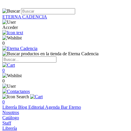
ETERNA CADENCIA
Acceder
0
0
0
0
Librería
Blog
Editorial
Agenda
Bar Eterno
Nosotros
Catálogo
Staff
Librería