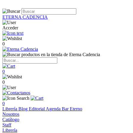
ETERNA CADENCIA
Acceder
0
0
0
0
Librería
Blog
Editorial
Agenda
Bar Eterno
Nosotros
Catálogo
Staff
Librería