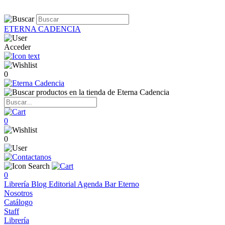
ETERNA CADENCIA
Acceder
0
0
0
0
Librería
Blog
Editorial
Agenda
Bar Eterno
Nosotros
Catálogo
Staff
Librería