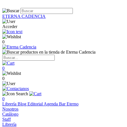
ETERNA CADENCIA
Acceder
0
0
0
0
Librería
Blog
Editorial
Agenda
Bar Eterno
Nosotros
Catálogo
Staff
Librería