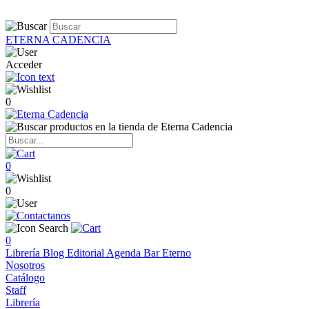
ETERNA CADENCIA
Acceder
0
0
0
0
Librería
Blog
Editorial
Agenda
Bar Eterno
Nosotros
Catálogo
Staff
Librería