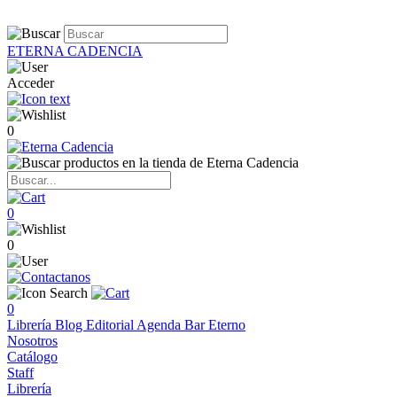
ETERNA CADENCIA
Acceder
0
0
0
0
Librería
Blog
Editorial
Agenda
Bar Eterno
Nosotros
Catálogo
Staff
Librería