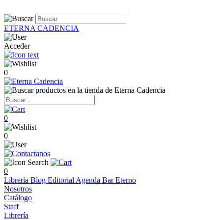
ETERNA CADENCIA
Acceder
0
0
0
0
Librería
Blog
Editorial
Agenda
Bar Eterno
Nosotros
Catálogo
Staff
Librería