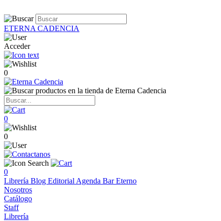
ETERNA CADENCIA
Acceder
0
0
0
0
Librería
Blog
Editorial
Agenda
Bar Eterno
Nosotros
Catálogo
Staff
Librería