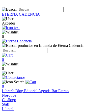
ETERNA CADENCIA
Acceder
0
0
0
0
Librería
Blog
Editorial
Agenda
Bar Eterno
Nosotros
Catálogo
Staff
Librería