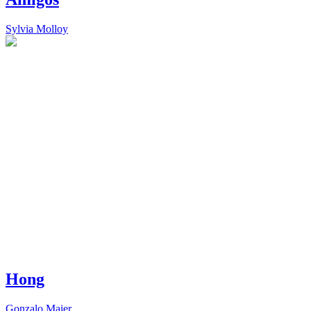
Sylvia Molloy
Hong
Gonzalo Maier