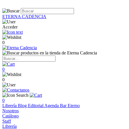
ETERNA CADENCIA
Acceder
0
0
0
0
Librería
Blog
Editorial
Agenda
Bar Eterno
Nosotros
Catálogo
Staff
Librería