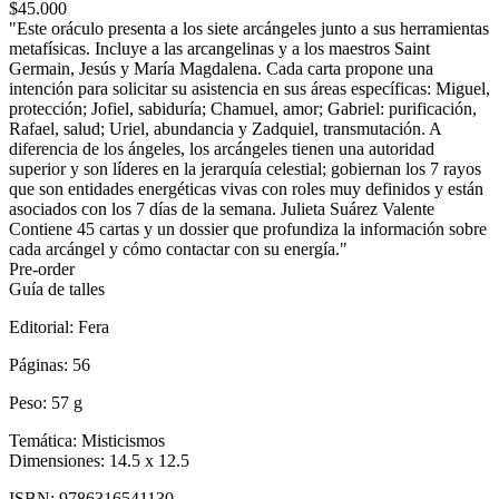
$45.000
"Este oráculo presenta a los siete arcángeles junto a sus herramientas
metafísicas. Incluye a las arcangelinas y a los maestros Saint
Germain, Jesús y María Magdalena. Cada carta propone una
intención para solicitar su asistencia en sus áreas específicas: Miguel,
protección; Jofiel, sabiduría; Chamuel, amor; Gabriel: purificación,
Rafael, salud; Uriel, abundancia y Zadquiel, transmutación. A
diferencia de los ángeles, los arcángeles tienen una autoridad
superior y son líderes en la jerarquía celestial; gobiernan los 7 rayos
que son entidades energéticas vivas con roles muy definidos y están
asociados con los 7 días de la semana. Julieta Suárez Valente
Contiene 45 cartas y un dossier que profundiza la información sobre
cada arcángel y cómo contactar con su energía."
Pre-order
Guía de talles
Editorial:
Fera
Páginas:
56
Peso:
57 g
Temática:
Misticismos
Dimensiones:
14.5 x 12.5
ISBN:
9786316541130