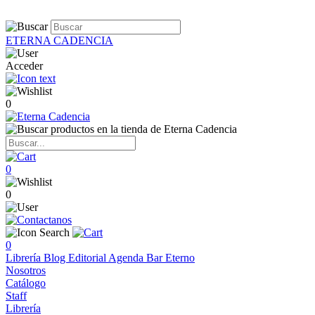
ETERNA CADENCIA
Acceder
0
0
0
0
Librería
Blog
Editorial
Agenda
Bar Eterno
Nosotros
Catálogo
Staff
Librería