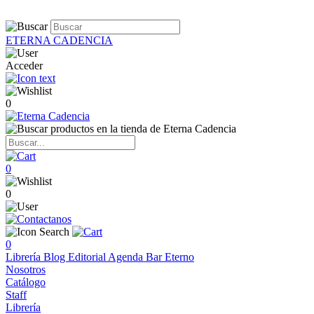
ETERNA CADENCIA
Acceder
0
0
0
0
Librería
Blog
Editorial
Agenda
Bar Eterno
Nosotros
Catálogo
Staff
Librería