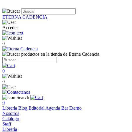
ETERNA CADENCIA
Acceder
0
0
0
0
Librería
Blog
Editorial
Agenda
Bar Eterno
Nosotros
Catálogo
Staff
Librería