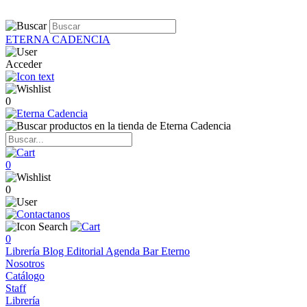
ETERNA CADENCIA
Acceder
0
0
0
0
Librería
Blog
Editorial
Agenda
Bar Eterno
Nosotros
Catálogo
Staff
Librería