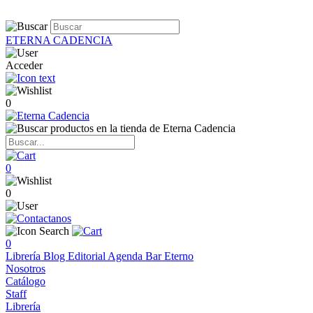
ETERNA CADENCIA
Acceder
0
0
0
0
Librería
Blog
Editorial
Agenda
Bar Eterno
Nosotros
Catálogo
Staff
Librería