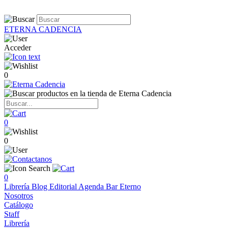
ETERNA CADENCIA
Acceder
0
0
0
0
Librería
Blog
Editorial
Agenda
Bar Eterno
Nosotros
Catálogo
Staff
Librería