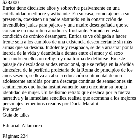
$28.000
Enrica tiene diecisiete años y sobrevive pasivamente en una
cotidianidad mediocre y asfixiante. En su casa, como ajenos a su
presencia, coexisten un padre abstraído en la construcción de
invendibles jaulas para pájaros y una madre desengañada que se
consume en una rutina anodina y frustrante. Sumida en esta
condición de crónico desamparo, Enrica se ve obligada a hacer
frente sola a los cambios de una existencia desconcertante sin más
armas que su desidia. Indolente y resignada, se deja arrastrar por la
inercia de la vida y deambula a tientas entre el amor y el sexo
buscando en ellos un refugio y una forma de definirse. En este
paisaje de desoladora aridez emocional, que se refleja en la sórdida
atmósfera de la periferia proletaria de la Roma de principios de los
años sesenta, se lleva a cabo la educación sentimental de una
adolescente aturdida por una descarga continua de sensaciones sin
sentimientos que lucha instintivamente para encontrar su propia
identidad de mujer. Un bellísimo retrato que destaca por la fuerza
narrativa y la inmediata sencillez realista que acomuna a los mejores
personajes femeninos creados por Dacia Maraini.
Pre-order
Guía de talles
Editorial:
Altamarea
Páginas:
224