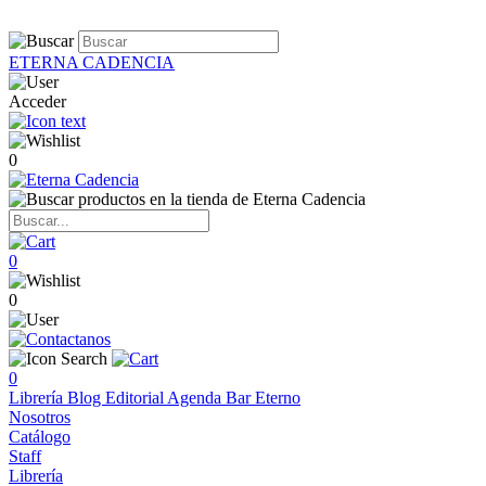
ETERNA CADENCIA
Acceder
0
0
0
0
Librería
Blog
Editorial
Agenda
Bar Eterno
Nosotros
Catálogo
Staff
Librería