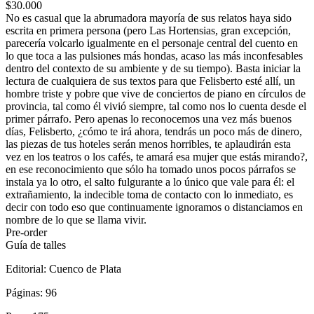
$30.000
No es casual que la abrumadora mayoría de sus relatos haya sido
escrita en primera persona (pero Las Hortensias, gran excepción,
parecería volcarlo igualmente en el personaje central del cuento en
lo que toca a las pulsiones más hondas, acaso las más inconfesables
dentro del contexto de su ambiente y de su tiempo). Basta iniciar la
lectura de cualquiera de sus textos para que Felisberto esté allí, un
hombre triste y pobre que vive de conciertos de piano en círculos de
provincia, tal como él vivió siempre, tal como nos lo cuenta desde el
primer párrafo. Pero apenas lo reconocemos una vez más buenos
días, Felisberto, ¿cómo te irá ahora, tendrás un poco más de dinero,
las piezas de tus hoteles serán menos horribles, te aplaudirán esta
vez en los teatros o los cafés, te amará esa mujer que estás mirando?,
en ese reconocimiento que sólo ha tomado unos pocos párrafos se
instala ya lo otro, el salto fulgurante a lo único que vale para él: el
extrañamiento, la indecible toma de contacto con lo inmediato, es
decir con todo eso que continuamente ignoramos o distanciamos en
nombre de lo que se llama vivir.
Pre-order
Guía de talles
Editorial:
Cuenco de Plata
Páginas:
96