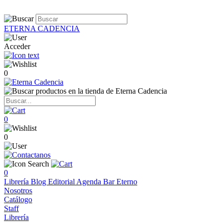
ETERNA CADENCIA
Acceder
0
0
0
0
Librería
Blog
Editorial
Agenda
Bar Eterno
Nosotros
Catálogo
Staff
Librería