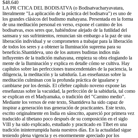
$48.640
LA PR CTICA DEL BODISATVA (o Bodisatvacharyavatara,
literalmente "La aplicación de la práctica del bodisatva") es uno de
los grandes clásicos del budismo mahayana. Presentada en la forma
de una meditación personal en verso, expone el camino de los
bodisatvas, esos seres que, habiéndose alejado de la futilidad del
samsara y sus sufrimientos, renuncian sin embargo a la paz de una
liberación individual y se comprometen a trabajar para la liberación
de todos los seres y a obtener la Iluminación suprema para su
beneficio.Shantideva, uno de los autores budistas indios más
influyentes de la tradición mahayana, empieza su obra elogiando la
mente de la Iluminación y explica en detalle cómo se cultiva. Hay
capítulos sobre las perfecciones transcendentales de la paciencia, la
diligencia, la meditación y la sabiduría. Las enseñanzas sobre la
meditación culminan con la profunda práctica de igualarse y
cambiarse por los demás. El célebre capítulo noveno expone las
enseñanzas sobre la vacuidad, la perfección de la sabiduría, tal como
se explican en el Madyamaka, o tradición del "Camino medio".
Mediante los versos de este texto, Shantideva ha sido capaz de
inspirar a generación tras generación de practicantes. Este texto,
escrito originalmente en India en sánscrito, apareció por primera vez
traducido al tibetano poco después de su composición en el siglo
VIII y ha sido explicado, estudiado y practicado en Tíbet en una
tradición ininterrumpida hasta nuestros días. En la actualidad sigue
teniendo plena vigencia y es enormemente apreciado por los