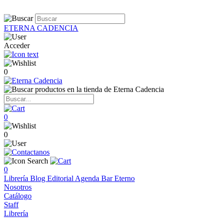
ETERNA CADENCIA
Acceder
0
0
0
0
Librería
Blog
Editorial
Agenda
Bar Eterno
Nosotros
Catálogo
Staff
Librería