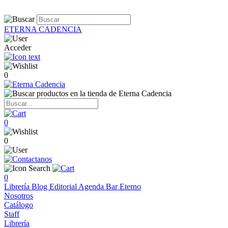
ETERNA CADENCIA
Acceder
0
0
0
0
Librería
Blog
Editorial
Agenda
Bar Eterno
Nosotros
Catálogo
Staff
Librería