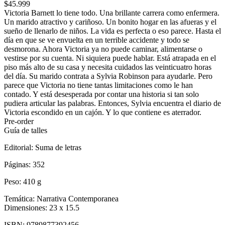
$45.999
Victoria Barnett lo tiene todo. Una brillante carrera como enfermera.
Un marido atractivo y cariñoso. Un bonito hogar en las afueras y el
sueño de llenarlo de niños. La vida es perfecta o eso parece. Hasta el
día en que se ve envuelta en un terrible accidente y todo se
desmorona. Ahora Victoria ya no puede caminar, alimentarse o
vestirse por su cuenta. Ni siquiera puede hablar. Está atrapada en el
piso más alto de su casa y necesita cuidados las veinticuatro horas
del día. Su marido contrata a Sylvia Robinson para ayudarle. Pero
parece que Victoria no tiene tantas limitaciones como le han
contado. Y está desesperada por contar una historia si tan solo
pudiera articular las palabras. Entonces, Sylvia encuentra el diario de
Victoria escondido en un cajón. Y lo que contiene es aterrador.
Pre-order
Guía de talles
Editorial:
Suma de letras
Páginas:
352
Peso:
410 g
Temática:
Narrativa Contemporanea
Dimensiones:
23 x 15.5
ISBN:
9789877392456