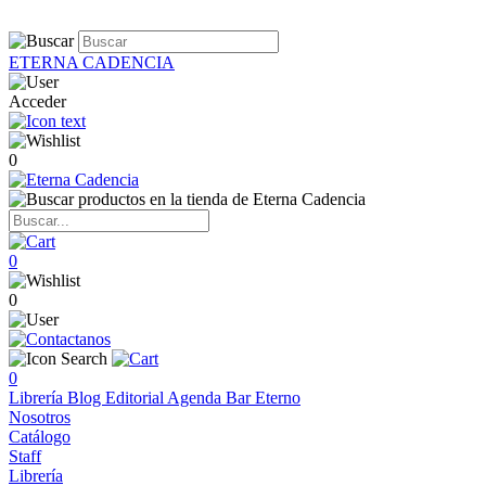
ETERNA CADENCIA
Acceder
0
0
0
0
Librería
Blog
Editorial
Agenda
Bar Eterno
Nosotros
Catálogo
Staff
Librería