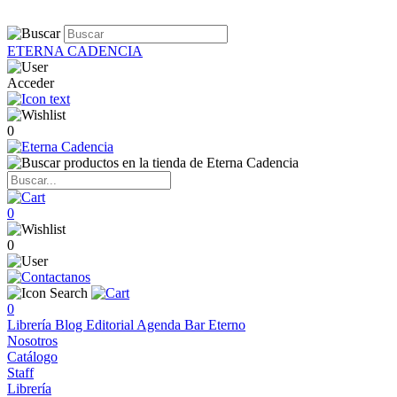
ETERNA CADENCIA
Acceder
0
0
0
0
Librería
Blog
Editorial
Agenda
Bar Eterno
Nosotros
Catálogo
Staff
Librería