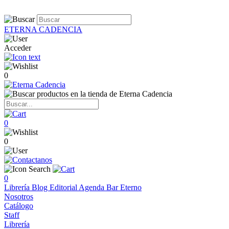
ETERNA CADENCIA
Acceder
0
0
0
0
Librería
Blog
Editorial
Agenda
Bar Eterno
Nosotros
Catálogo
Staff
Librería