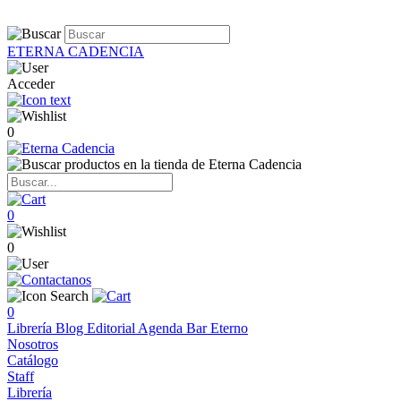
ETERNA CADENCIA
Acceder
0
0
0
0
Librería
Blog
Editorial
Agenda
Bar Eterno
Nosotros
Catálogo
Staff
Librería