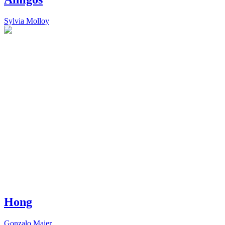
Sylvia Molloy
Hong
Gonzalo Maier