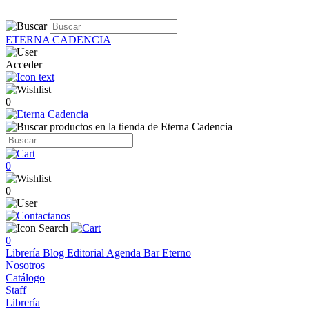
ETERNA CADENCIA
Acceder
0
0
0
0
Librería
Blog
Editorial
Agenda
Bar Eterno
Nosotros
Catálogo
Staff
Librería