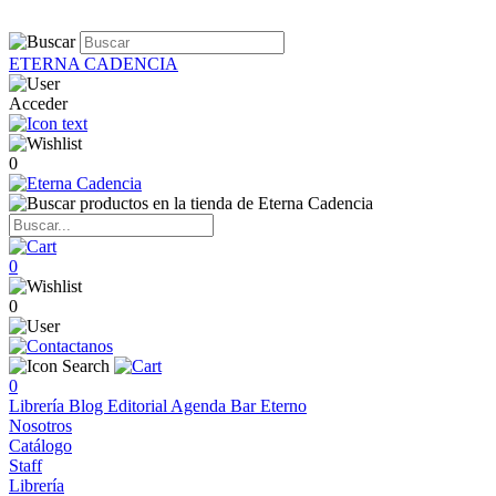
ETERNA CADENCIA
Acceder
0
0
0
0
Librería
Blog
Editorial
Agenda
Bar Eterno
Nosotros
Catálogo
Staff
Librería