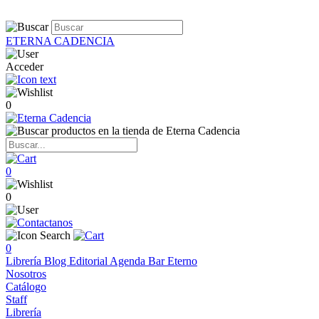
ETERNA CADENCIA
Acceder
0
0
0
0
Librería
Blog
Editorial
Agenda
Bar Eterno
Nosotros
Catálogo
Staff
Librería