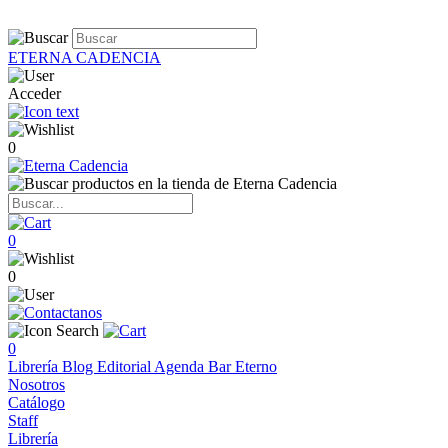
ETERNA CADENCIA
Acceder
0
0
0
0
Librería
Blog
Editorial
Agenda
Bar Eterno
Nosotros
Catálogo
Staff
Librería