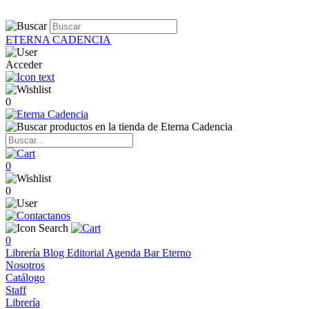
ETERNA CADENCIA
Acceder
0
0
0
0
Librería
Blog
Editorial
Agenda
Bar Eterno
Nosotros
Catálogo
Staff
Librería