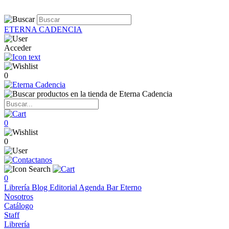
ETERNA CADENCIA
Acceder
0
0
0
0
Librería
Blog
Editorial
Agenda
Bar Eterno
Nosotros
Catálogo
Staff
Librería