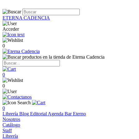
ETERNA CADENCIA
Acceder
0
0
0
0
Librería
Blog
Editorial
Agenda
Bar Eterno
Nosotros
Catálogo
Staff
Librería