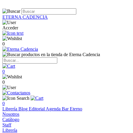
ETERNA CADENCIA
Acceder
0
0
0
0
Librería
Blog
Editorial
Agenda
Bar Eterno
Nosotros
Catálogo
Staff
Librería