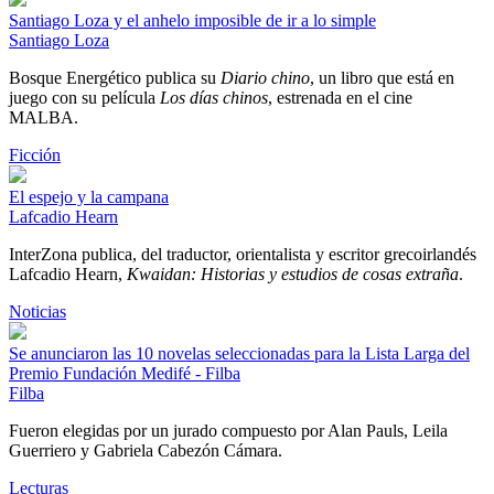
Santiago Loza y el anhelo imposible de ir a lo simple
Santiago Loza
Bosque Energético publica su
Diario chino
, un libro que está en
juego con su película
Los días chinos
, estrenada en el cine
MALBA.
Ficción
El espejo y la campana
Lafcadio Hearn
InterZona publica, del traductor, orientalista y escritor grecoirlandés
Lafcadio Hearn,
Kwaidan: Historias y estudios de cosas extraña
.
Noticias
Se anunciaron las 10 novelas seleccionadas para la Lista Larga del
Premio Fundación Medifé - Filba
Filba
Fueron elegidas por un jurado compuesto por Alan Pauls, Leila
Guerriero y Gabriela Cabezón Cámara.
Lecturas